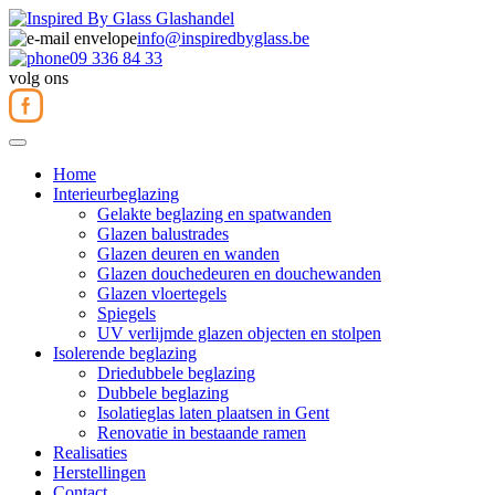
info@inspiredbyglass.be
09 336 84 33
volg ons
Home
Interieurbeglazing
Gelakte beglazing en spatwanden
Glazen balustrades
Glazen deuren en wanden
Glazen douchedeuren en douchewanden
Glazen vloertegels
Spiegels
UV verlijmde glazen objecten en stolpen
Isolerende beglazing
Driedubbele beglazing
Dubbele beglazing
Isolatieglas laten plaatsen in Gent
Renovatie in bestaande ramen
Realisaties
Herstellingen
Contact